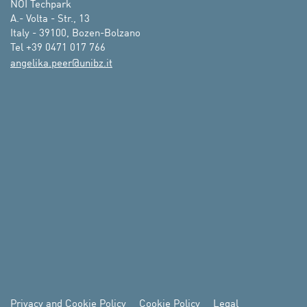
NOI Techpark

A.- Volta - Str., 13

Italy - 39100, Bozen-Bolzano

Tel +39 0471 017 766
ti.zbinu@reep.akilegna
Privacy and Cookie Policy
Cookie Policy
Legal