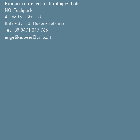
Human-centered Technologies Lab
NOI Techpark

A.- Volta - Str., 13

Italy - 39100, Bozen-Bolzano

Tel +39 0471 017 766
ti.zbinu@reep.akilegna