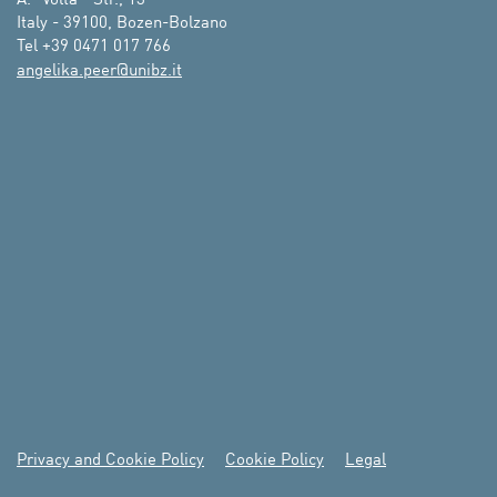
A.- Volta - Str., 13

Italy - 39100, Bozen-Bolzano

Tel +39 0471 017 766
ti.zbinu@reep.akilegna
Privacy and Cookie Policy
Cookie Policy
Legal